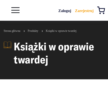
Rozwiń
Zaloguj
Zarejestruj
B
A
A
B
Strona główna
Produkty
książki w oprawie twardej
książki w oprawie
twardej