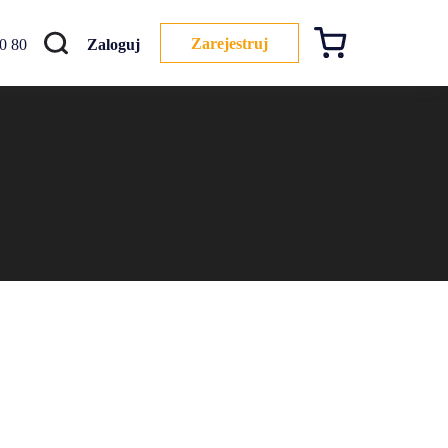
Szukaj
Zarejestruj
0 80
Zaloguj