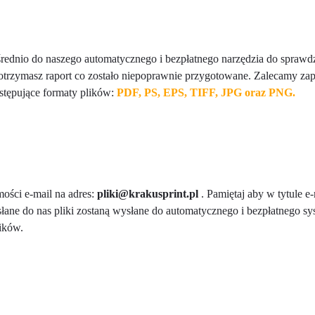
pośrednio do naszego automatycznego i bezpłatnego narzędzia do spraw
rzymasz raport co zostało niepoprawnie przygotowane. Zalecamy zapis
astępujące formaty plików:
PDF, PS, EPS, TIFF, JPG oraz PNG.
mości e-mail na adres:
pliki@krakusprint.pl
. Pamiętaj aby w tytule 
ne do nas pliki zostaną wysłane do automatycznego i bezpłatnego s
ików.