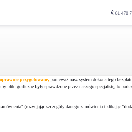
81 470 7
ą poprawnie przygotowane,
ponieważ nasz system dokona tego bezpłatni
yś, aby pliki graficzne były sprawdzone przez naszego specjalistę, to p
"zamówienia" (rozwijając szczegóły danego zamówienia i klikając "dodaj