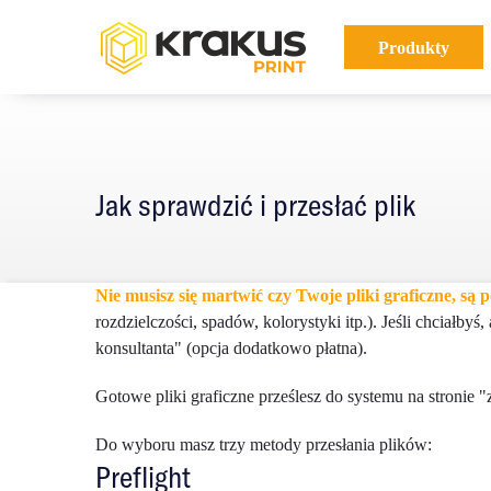
Produkty
B
A
A
B
Jak sprawdzić i przesłać plik
Nie musisz się martwić czy Twoje pliki graficzne, s
rozdzielczości, spadów, kolorystyki itp.). Jeśli chciałb
konsultanta" (opcja dodatkowo płatna).
Gotowe pliki graficzne prześlesz do systemu na stronie 
Do wyboru masz trzy metody przesłania plików:
Preflight